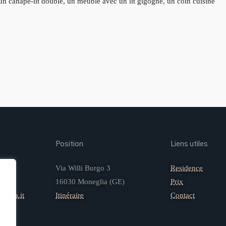
 canapé-lit double, un meuble avec un lit gigogne, un coin cuisine
Position
Liens utiles
Via Willi Burgo 3
Residence
16030 Moneglia (GE)
Prix
giada.it
Itinéraire
Contact