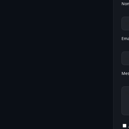
No
Ema
Mes