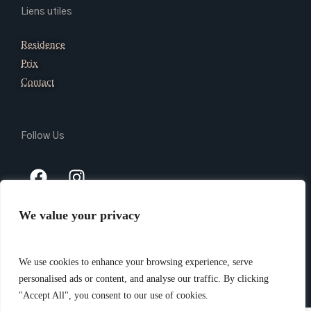
Liens utiles
Residence
Prix
Contact
Follow Us
We value your privacy
Copyright 2024 @ Giada Residence Srl – P.Iva 03165740105 –
PEC giadaresidencesrl@legalmail.it – CIN IT010037B4N9AVL3VI
We use cookies to enhance your browsing experience, serve
–
Privacy Policy
– Website created by
Piramedia.it
personalised ads or content, and analyse our traffic. By clicking
"Accept All", you consent to our use of cookies.