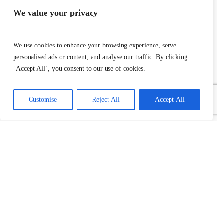
We value your privacy
We use cookies to enhance your browsing experience, serve
personalised ads or content, and analyse our traffic. By clicking
re
Monila Collectio
"Accept All", you consent to our use of cookies.
Appartamenti
Customise
Reject All
Accept All
Capacità
4/8 ospiti
Maggiori informazioni