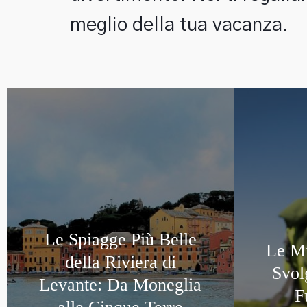
Moneglia
meglio della tua vacanza.
una piccola perla del mar ligure
Le Spiagge Più Belle
Le Mi
della Riviera di
Svol
Levante: Da Moneglia
F