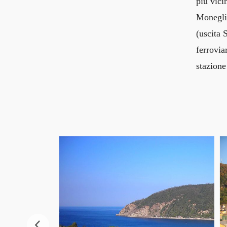
più vici
Monegli
(uscita 
ferrovia
stazione