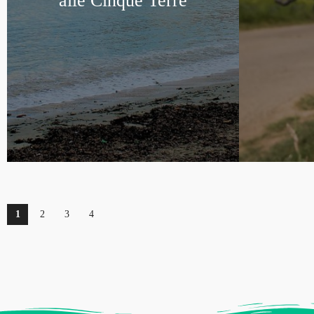
alle Cinque Terre
1
2
3
4