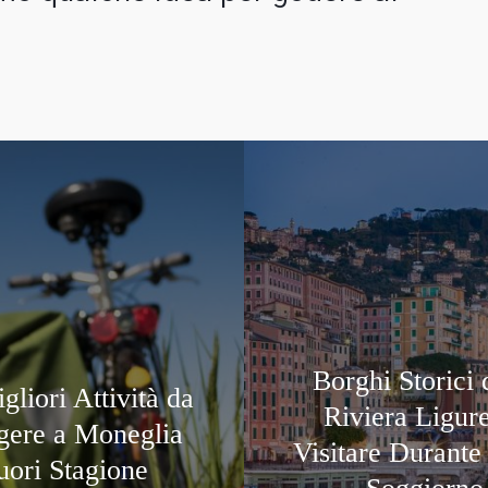
Borghi Storici 
gliori Attività da
Riviera Ligur
gere a Moneglia
Visitare Durante 
uori Stagione