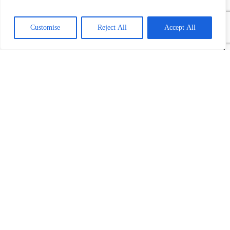
Customise
Reject All
Accept All
Die schönsten Strände der Riviera di
Levante: Von Moneglia zu den Cinque
Terre